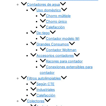
Contadores de agua
Uso doméstico
Chorro múltiple
Chorro único
Calefacción
De riego
Contador modelo Wi
Grandes Consumos
Contador Woltman
Accesorios contadores
Racores para contador
Conexiones extensibles para
contador
Filtros autolimpiables
Según CTE
Industriales
Calefacción
Colectores