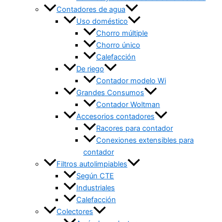
Contadores de agua
Uso doméstico
Chorro múltiple
Chorro único
Calefacción
De riego
Contador modelo Wi
Grandes Consumos
Contador Woltman
Accesorios contadores
Racores para contador
Conexiones extensibles para
contador
Filtros autolimpiables
Según CTE
Industriales
Calefacción
Colectores