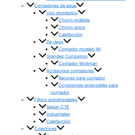
Contadores de agua
Uso doméstico
Chorro múltiple
Chorro único
Calefacción
De riego
Contador modelo Wi
Grandes Consumos
Contador Woltman
Accesorios contadores
Racores para contador
Conexiones extensibles para
contador
Filtros autolimpiables
Según CTE
Industriales
Calefacción
Colectores