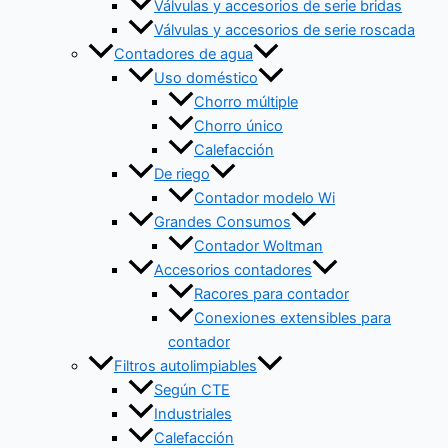
Válvulas y accesorios de serie bridas
Válvulas y accesorios de serie roscada
Contadores de agua
Uso doméstico
Chorro múltiple
Chorro único
Calefacción
De riego
Contador modelo Wi
Grandes Consumos
Contador Woltman
Accesorios contadores
Racores para contador
Conexiones extensibles para
contador
Filtros autolimpiables
Según CTE
Industriales
Calefacción