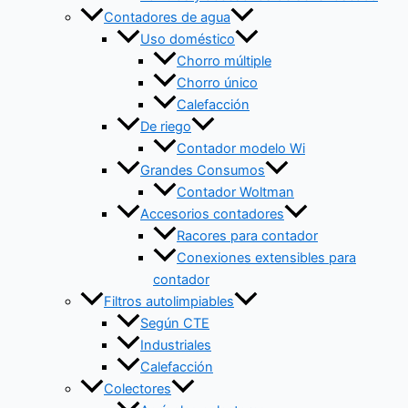
Contadores de agua
Uso doméstico
Chorro múltiple
Chorro único
Calefacción
De riego
Contador modelo Wi
Grandes Consumos
Contador Woltman
Accesorios contadores
Racores para contador
Conexiones extensibles para
contador
Filtros autolimpiables
Según CTE
Industriales
Calefacción
Colectores