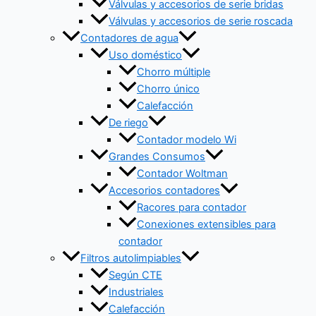
Válvulas y accesorios de serie bridas
Válvulas y accesorios de serie roscada
Contadores de agua
Uso doméstico
Chorro múltiple
Chorro único
Calefacción
De riego
Contador modelo Wi
Grandes Consumos
Contador Woltman
Accesorios contadores
Racores para contador
Conexiones extensibles para
contador
Filtros autolimpiables
Según CTE
Industriales
Calefacción