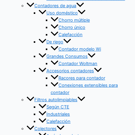
Contadores de agua
Uso doméstico
Chorro múltiple
Chorro único
Calefacción
De riego
Contador modelo Wi
Grandes Consumos
Contador Woltman
Accesorios contadores
Racores para contador
Conexiones extensibles para
contador
Filtros autolimpiables
Según CTE
Industriales
Calefacción
Colectores