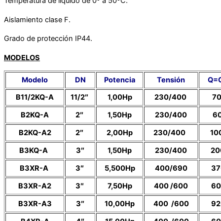
Temperatura de líquido de 0º a 50ºC.
Aislamiento clase F.
Grado de protección IP44.
MODELOS
Modelo
DN
Potencia
Tensión
Q=C
B11/2KQ-A
11/2″
1,00Hp
230/400
70
B2KQ-A
2″
1,50Hp
230/400
6
B2KQ-A2
2″
2,00Hp
230/400
10
B3KQ-A
3″
1,50Hp
230/400
20
B3XR-A
3″
5,500Hp
400/690
37
B3XR-A2
3″
7,50Hp
400 /600
60
B3XR-A3
3″
10,00Hp
400 /600
92