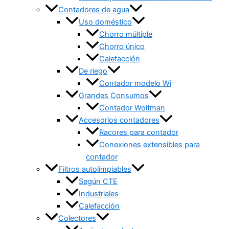
Contadores de agua
Uso doméstico
Chorro múltiple
Chorro único
Calefacción
De riego
Contador modelo Wi
Grandes Consumos
Contador Woltman
Accesorios contadores
Racores para contador
Conexiones extensibles para
contador
Filtros autolimpiables
Según CTE
Industriales
Calefacción
Colectores