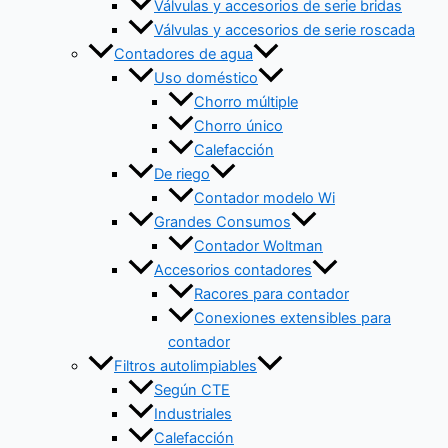
Válvulas y accesorios de serie bridas
Válvulas y accesorios de serie roscada
Contadores de agua
Uso doméstico
Chorro múltiple
Chorro único
Calefacción
De riego
Contador modelo Wi
Grandes Consumos
Contador Woltman
Accesorios contadores
Racores para contador
Conexiones extensibles para
contador
Filtros autolimpiables
Según CTE
Industriales
Calefacción