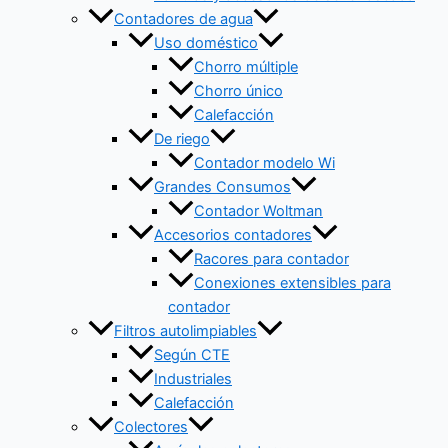
Contadores de agua
Uso doméstico
Chorro múltiple
Chorro único
Calefacción
De riego
Contador modelo Wi
Grandes Consumos
Contador Woltman
Accesorios contadores
Racores para contador
Conexiones extensibles para
contador
Filtros autolimpiables
Según CTE
Industriales
Calefacción
Colectores