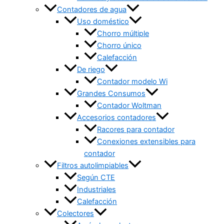
Contadores de agua
Uso doméstico
Chorro múltiple
Chorro único
Calefacción
De riego
Contador modelo Wi
Grandes Consumos
Contador Woltman
Accesorios contadores
Racores para contador
Conexiones extensibles para
contador
Filtros autolimpiables
Según CTE
Industriales
Calefacción
Colectores